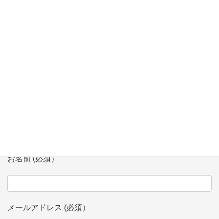
座」にて講師
【2/7】「多文化共生シンポジウム」 in Niigata にてモデレータ
登壇
お問い合わせ
会社、団体名 (必須）
お名前 (必須）
メールアドレス (必須）