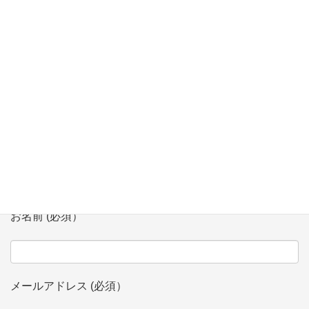
【2/7】「多文化共生シンポジウム」 in Niigata にてモデレータ
登壇
お問い合わせ
会社、団体名 (必須）
お名前 (必須）
メールアドレス (必須）