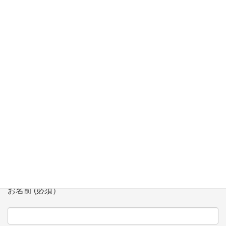
【3/11】生涯学習講座 「超入門 子や孫と学ぶプログラミング講
座」にて講師
【2/7】「多文化共生シンポジウム」 in Niigata にてモデレータ
登壇
お問い合わせ
会社、団体名 (必須）
お名前 (必須）