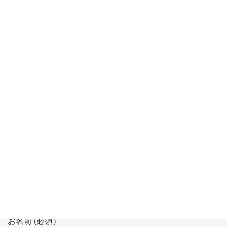
【8/24】生涯学習講座 「超入門 子や孫と学ぶプログラミング講
座」にて講師
【3/11】生涯学習講座 「超入門 子や孫と学ぶプログラミング講
座」にて講師
【2/7】「多文化共生シンポジウム」 in Niigata にてモデレータ
登壇
お問い合わせ
会社、団体名 (必須）
お名前 (必須）