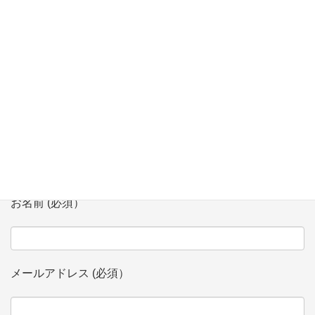
【2/7】「多文化共生シンポジウム」 in Niigata にてモデレータ
登壇
お問い合わせ
会社、団体名 (必須）
お名前 (必須）
メールアドレス (必須）