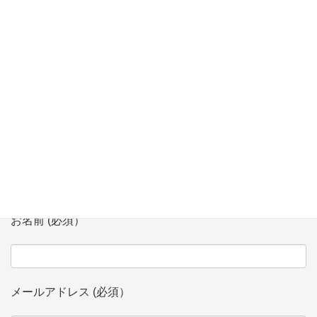
【2/7】「多文化共生シンポジウム」 in Niigata にてモデレータ
登壇
お問い合わせ
会社、団体名 (必須）
お名前 (必須）
メールアドレス (必須）