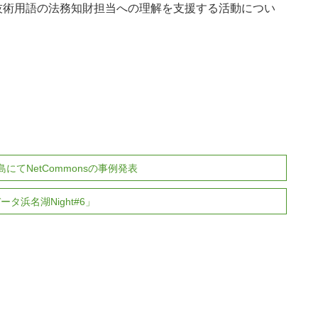
技術用語の法務知財担当への理解を支援する活動につい
にてNetCommonsの事例発表
タ浜名湖Night#6」