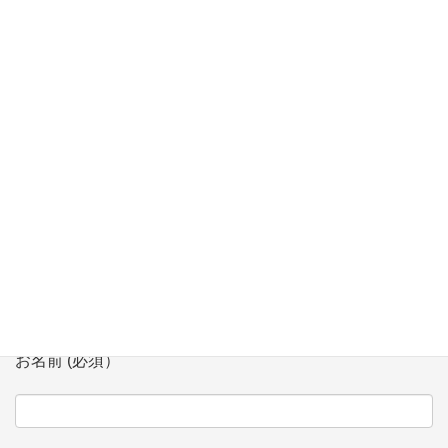
【3/11】生涯学習講座 「超入門 子や孫と学ぶプログラミング講
座」にて講師
【2/7】「多文化共生シンポジウム」 in Niigata にてモデレータ
登壇
お問い合わせ
会社、団体名 (必須）
お名前 (必須）