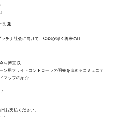
る
～』
ー長 兼
プラチナ社会に向けて、OSSが導く将来のIT
今村博宣 氏
ドローン用フライトコントローラの開発を進めるコミュニテ
ードマップの紹介
５）
。当日お支払ください。