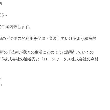
内
SS～
でご案内致します。
Sのビジネス的利用を促進・普及していけるよう積極的
最新のIT技術が我々の生活にどのように影響していくの
TIS株式会社の油谷氏とドローンワークス株式会社の今村
る
～」
。