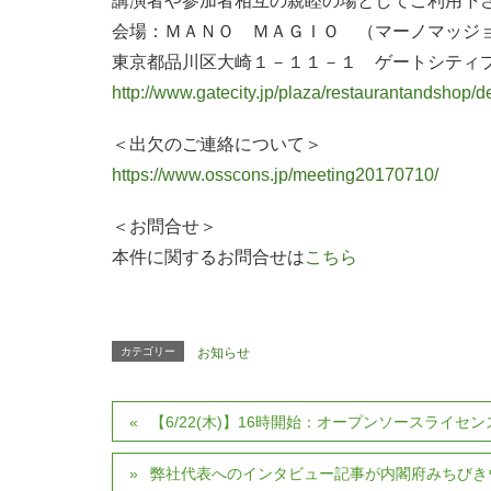
講演者や参加者相互の親睦の場としてご利用下
会場：ＭＡＮＯ ＭＡＧＩＯ （マーノマッジ
東京都品川区大崎１－１１－１ ゲートシティ
http://www.gatecity.jp/plaza/restaurantandshop/d
＜出欠のご連絡について＞
https://www.osscons.jp/meeting20170710/
＜お問合せ＞
本件に関するお問合せは
こちら
カテゴリー
お知らせ
【6/22(木)】16時開始：オープンソースライセ
弊社代表へのインタビュー記事が内閣府みちびき