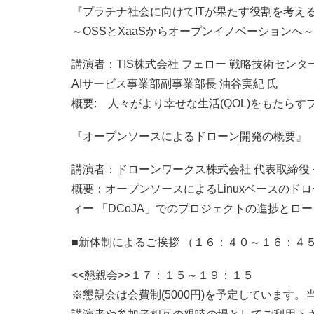
『プラチナ社会に向けてITが果たす役割を考え
～OSSとXaaSからオープンイノベーションへ
講演者：TIS株式会社 フェロー 戦略技術センタ
AIサービス事業部副事業部長 油谷実紀 氏
概要: 人々がより幸せな生活(QOL)をもたらす
『オープンソースによるドローン開発の概要』
講演者：ドローンワークス株式会社 代表取締役 
概要：オープンソースによるLinuxベースの
ィー 「DCoJA」でのプロジェクトの進捗とロ
■新体制によるご挨拶 （１６：４０～１６：４
<<懇親会>>１７：１５～１９：１５
※懇親会は会費制(5000円)を予定しています