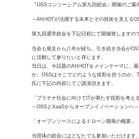
『OSSコンソーシアム第九回総会』開催のご案
～AIやIOTが活躍する未来とその技術を支えるO
第九回通常総会を下記日程にて開催致しますの
当会も発足から八年が経ち、引き続き当会がOS
に活動して参りたいと存じます。
当日は、今話題のAIやIOTをメインテーマに、
か、OSSはそこでどのような役割を担うのか、
氏に下記の内容にてご講演頂きます。
「プラチナ社会に向けてITが果たす役割を考え
～OSSとXaaSからオープンイノベーションへ
「オープンソースによるドローン開発の概要」
当団体の総会にはどなたでも参加いただけます