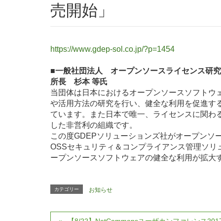
売開始」
https://www.gdep-sol.co.jp/?p=1454
■一般社団法人
オープンソースライセンス研究
所長 杉本 等氏
当団体は日本におけるオープンソースソフトウ
や活用方法の研究を行い、健全な利用を促進す
ています。また日本で唯一、ライセンスに関わ
した非営利の組織です。
この度GDEPソリューションズ社がオープンソ
OSSセキュリティ＆コンプライアンス管理ソリュー
ープンソースソフトウェアの健全な利用が拡大
カテゴリー
お知らせ
【8/22】NetCommonsユーザカンファレンス2