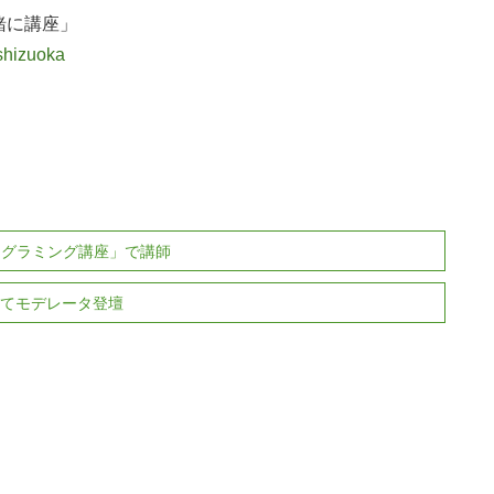
緒に講座」
_shizuoka
ログラミング講座」で講師
a にてモデレータ登壇