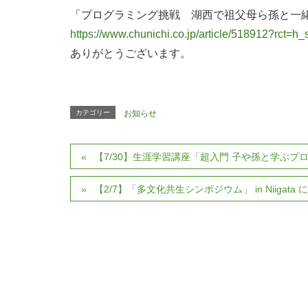
「プログラミング挑戦 湖西で祖父母ら孫と一
https://www.chunichi.co.jp/article/518912?rct=h
ありがとうございます。
カテゴリー
お知らせ
【7/30】生涯学習講座「超入門 子や孫と学ぶプ
【2/7】「多文化共生シンポジウム」 in Niigat