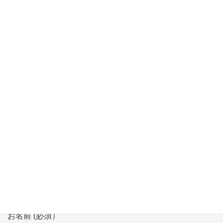
【8/24】生涯学習講座 「超入門 子や孫と学ぶプログラミング講
座」にて講師
【3/11】生涯学習講座 「超入門 子や孫と学ぶプログラミング講
座」にて講師
【2/7】「多文化共生シンポジウム」 in Niigata にてモデレータ
登壇
お問い合わせ
会社、団体名 (必須）
お名前 (必須）