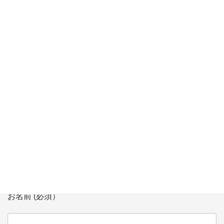
座」にて講師
【3/11】生涯学習講座 「超入門 子や孫と学ぶプログラミング講
座」にて講師
【2/7】「多文化共生シンポジウム」 in Niigata にてモデレータ
登壇
お問い合わせ
会社、団体名 (必須）
お名前 (必須）