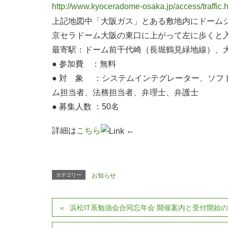
http://www.kyoceradome-osaka.jp/access/traffic.
上記地図中「大阪ガス」とある敷地内にドーム
京セラドーム大阪の東口に上がって左に歩くと
最寄駅：ドーム前千代崎（長堀鶴見緑地線）、大
● 参加費 ：無料
● 対 象 ：システムインテグレーター、ソフ
ム担当者、法務担当者、弁理士、弁護士
● 募集人数 ：50名
詳細は
こちら
←
カテゴリー
お知らせ
浜松IT系勉強会合同忘年会 開催案内と受付開始