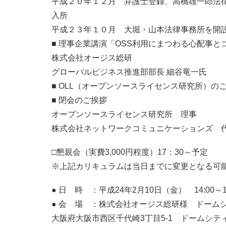
平成２０年１２月 弁護士登録、高橋雄一郎法
入所
平成２３年１０月 大堀・山本法律事務所を開
■ 理事企業講演「OSS利用にまつわる心配事
株式会社オージス総研
グローバルビジネス推進部部長 細谷竜一氏
■ OLL（オープンソースライセンス研究所）の
■ 閉会のご挨拶
オープンソースライセンス研究所 理事
株式会社ネットワークコミュニケーションズ 
□懇親会（実費3,000円程度）17：30～予定
※上記カリキュラムは当日までに変更となる可
● 日 時 ：平成24年2月10日（金） 14:00～17
● 会 場 ：株式会社オージス総研様 ドーム
大阪府大阪市西区千代崎3丁目5-1 ドームシテ