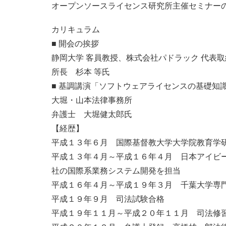
オープンソースライセンス研究所主催セミナー
カリキュラム
■ 開会の挨拶
静岡大学 客員教授、株式会社パドラック 代表取
所長 杉本 等氏
■ 基調講演「ソフトウェアライセンスの基礎知
大堀・山本法律事務所
弁護士 大堀健太郎氏
【経歴】
平成１３年６月 国際基督教大学大学院教育学
平成１３年４月～平成１６年４月 日本アイビ
社の国際系業務システム開発を担当
平成１６年４月～平成１９年３月 千葉大学専
平成１９年９月 司法試験合格
平成１９年１１月～平成２０年１１月 司法修