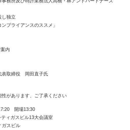
律事務所及び特許業務法人高橋・林アンドパートナーズ
設し独立
とコンプライアンスのススメ」
ご案内
代表取締役 岡田直子氏
能性があります、ご了承ください
:20 開場13:30
シティガスビル13大会議室
ィガスビル